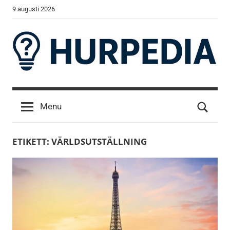
Skip
9 augusti 2026
to
content
Hurpedia
Detaljerad
fakta
Menu
förklarad
på
enkelt
ETIKETT:
VÄRLDSUTSTÄLLNING
sätt