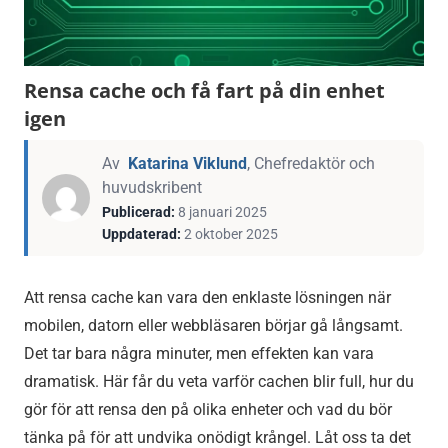
Rensa cache och få fart på din enhet
igen
Av
Katarina Viklund
, Chefredaktör och
8
Katarina
Guider
huvudskribent
januari
Viklund
och
Publicerad:
8 januari 2025
2025
svar
Uppdaterad:
2 oktober 2025
Att rensa cache kan vara den enklaste lösningen när
mobilen, datorn eller webbläsaren börjar gå långsamt.
Det tar bara några minuter, men effekten kan vara
dramatisk. Här får du veta varför cachen blir full, hur du
gör för att rensa den på olika enheter och vad du bör
tänka på för att undvika onödigt krångel. Låt oss ta det