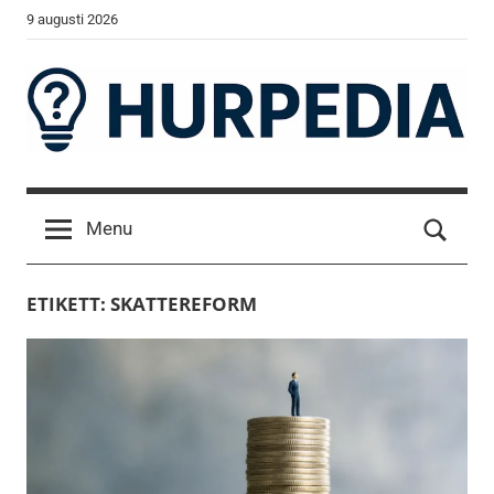
Skip
9 augusti 2026
to
content
Hurpedia
Detaljerad
fakta
Menu
förklarad
på
enkelt
ETIKETT:
SKATTEREFORM
sätt